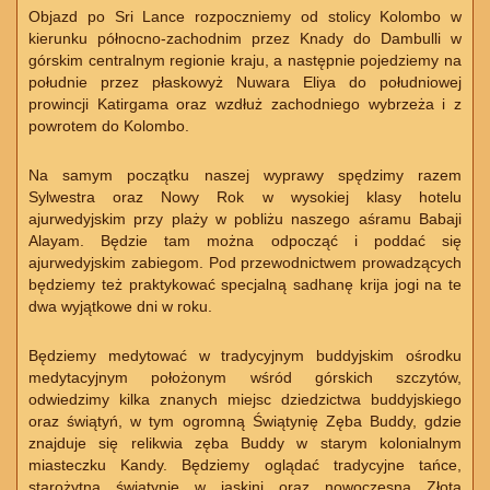
Objazd po Sri Lance rozpoczniemy od stolicy Kolombo w
kierunku północno-zachodnim przez Knady do Dambulli w
górskim centralnym regionie kraju, a następnie pojedziemy na
południe przez płaskowyż Nuwara Eliya do południowej
prowincji Katirgama oraz wzdłuż zachodniego wybrzeża i z
powrotem do Kolombo.
Na samym początku naszej wyprawy spędzimy razem
Sylwestra oraz Nowy Rok w wysokiej klasy hotelu
ajurwedyjskim przy plaży w pobliżu naszego aśramu Babaji
Alayam. Będzie tam można odpocząć i poddać się
ajurwedyjskim zabiegom. Pod przewodnictwem prowadzących
będziemy też praktykować specjalną sadhanę krija jogi na te
dwa wyjątkowe dni w roku.
Będziemy medytować w tradycyjnym buddyjskim ośrodku
medytacyjnym położonym wśród górskich szczytów,
odwiedzimy kilka znanych miejsc dziedzictwa buddyjskiego
oraz świątyń, w tym ogromną Świątynię Zęba Buddy, gdzie
znajduje się relikwia zęba Buddy w starym kolonialnym
miasteczku Kandy. Będziemy oglądać tradycyjne tańce,
starożytną świątynię w jaskini oraz nowoczesną Złotą