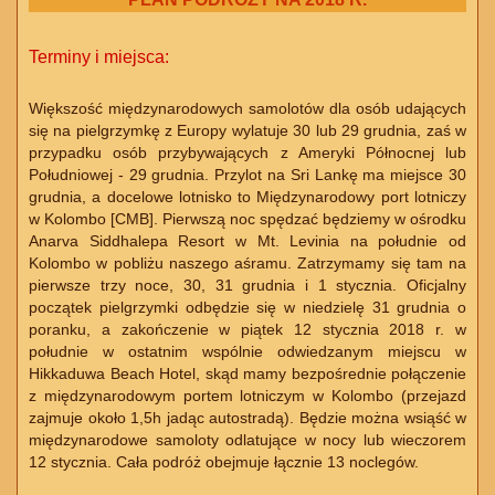
Terminy i miejsca:
Większość międzynarodowych samolotów dla osób udających
się na pielgrzymkę z Europy wylatuje 30 lub 29 grudnia, zaś w
przypadku osób przybywających z Ameryki Północnej lub
Południowej - 29 grudnia. Przylot na Sri Lankę ma miejsce 30
grudnia, a docelowe lotnisko to Międzynarodowy port lotniczy
w Kolombo [CMB]. Pierwszą noc spędzać będziemy w ośrodku
Anarva Siddhalepa Resort w Mt. Levinia na południe od
Kolombo w pobliżu naszego aśramu. Zatrzymamy się tam na
pierwsze trzy noce, 30, 31 grudnia i 1 stycznia. Oficjalny
początek pielgrzymki odbędzie się w niedzielę 31 grudnia o
poranku, a zakończenie w piątek 12 stycznia 2018 r. w
południe w ostatnim wspólnie odwiedzanym miejscu w
Hikkaduwa Beach Hotel, skąd mamy bezpośrednie połączenie
z międzynarodowym portem lotniczym w Kolombo (przejazd
zajmuje około 1,5h jadąc autostradą). Będzie można wsiąść w
międzynarodowe samoloty odlatujące w nocy lub wieczorem
12 stycznia. Cała podróż obejmuje łącznie 13 noclegów.