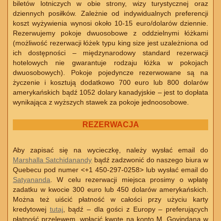
biletów lotniczych w obie strony, wizy turystycznej oraz
dziennych posiłków. Zależnie od indywidualnych preferencji
koszt wyżywienia wynosi około 10-15 euro/dolarów dziennie.
Rezerwujemy pokoje dwuosobowe z oddzielnymi łóżkami
(możliwość rezerwacji łóżek typu king size jest uzależniona od
ich dostępności – międzynarodowy standard rezerwacji
hotelowych nie gwarantuje rodzaju łóżka w pokojach
dwuosobowych). Pokoje pojedyncze rezerwowane są na
życzenie i kosztują dodatkowo 700 euro lub 800 dolarów
amerykańskich bądź 1052 dolary kanadyjskie – jest to dopłata
wynikająca z wyższych stawek za pokoje jednoosobowe.
REZERWACJA
Aby zapisać się na wycieczkę, należy wysłać email do
Marshalla Satchidanandy
bądź zadzwonić do naszego biura w
Quebecu pod numer <+1 450-297-0258> lub wysłać email do
Satyananda
. W celu rezerwacji miejsca prosimy o wpłatę
zadatku w kwocie 300 euro lub 450 dolarów amerykańskich.
Można też uiścić płatność w całości przy użyciu karty
kredytowej
tutaj
, bądź – dla gości z Europy – preferujących
płatność przelewem, wpłacić kwotę na konto M. Govindana w