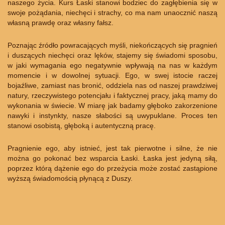
naszego życia. Kurs Łaski stanowi bodziec do zagłębienia się w
swoje pożądania, niechęci i strachy, co ma nam unaocznić naszą
własną prawdę oraz własny fałsz.
Poznając źródło powracających myśli, niekończących się pragnień
i duszących niechęci oraz lęków, stajemy się świadomi sposobu,
w jaki wymagania ego negatywnie wpływają na nas w każdym
momencie i w dowolnej sytuacji. Ego, w swej istocie raczej
bojaźliwe, zamiast nas bronić, oddziela nas od naszej prawdziwej
natury, rzeczywistego potencjału i faktycznej pracy, jaką mamy do
wykonania w świecie. W miarę jak badamy głęboko zakorzenione
nawyki i instynkty, nasze słabości są uwypuklane. Proces ten
stanowi osobistą, głęboką i autentyczną pracę.
Pragnienie ego, aby istnieć, jest tak pierwotne i silne, że nie
można go pokonać bez wsparcia Łaski. Łaska jest jedyną siłą,
poprzez którą dążenie ego do przeżycia może zostać zastąpione
wyższą świadomością płynącą z Duszy.