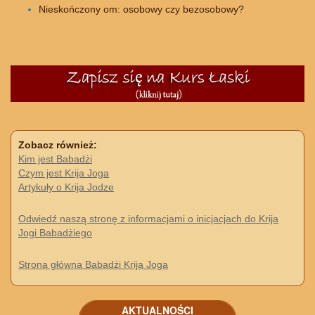
Nieskończony om: osobowy czy bezosobowy?
Zobacz również:
Kim jest Babadżi
Czym jest Krija Joga
Artykuły o Krija Jodze
Odwiedź naszą stronę z informacjami o inicjacjach do Krija
Jogi Babadżiego
Strona główna Babadżi Krija Joga
AKTUALNOŚCI