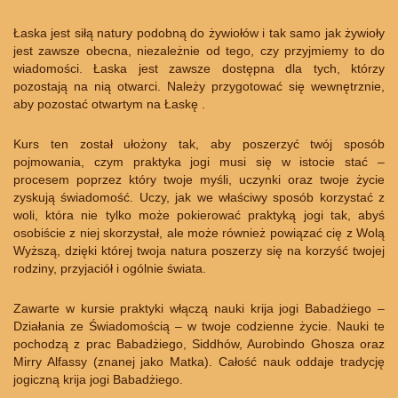
Łaska jest siłą natury podobną do żywiołów i tak samo jak żywioły
jest zawsze obecna, niezależnie od tego, czy przyjmiemy to do
wiadomości. Łaska jest zawsze dostępna dla tych, którzy
pozostają na nią otwarci. Należy przygotować się wewnętrznie,
aby pozostać otwartym na Łaskę .
Kurs ten został ułożony tak, aby poszerzyć twój sposób
pojmowania, czym praktyka jogi musi się w istocie stać –
procesem poprzez który twoje myśli, uczynki oraz twoje życie
zyskują świadomość. Uczy, jak we właściwy sposób korzystać z
woli, która nie tylko może pokierować praktyką jogi tak, abyś
osobiście z niej skorzystał, ale może również powiązać cię z Wolą
Wyższą, dzięki której twoja natura poszerzy się na korzyść twojej
rodziny, przyjaciół i ogólnie świata.
Zawarte w kursie praktyki włączą nauki krija jogi Babadżiego –
Działania ze Świadomością – w twoje codzienne życie. Nauki te
pochodzą z prac Babadżiego, Siddhów, Aurobindo Ghosza oraz
Mirry Alfassy (znanej jako Matka). Całość nauk oddaje tradycję
jogiczną krija jogi Babadżiego.