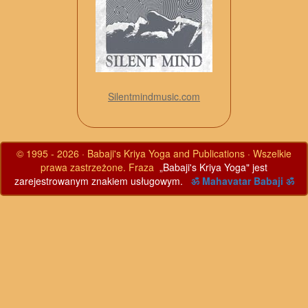
Silentmindmusic.com
© 1995 - 2026 · Babaji's Kriya Yoga and Publications · Wszelkie
prawa zastrzeżone. Fraza
„Babaji's Kriya Yoga" jest
zarejestrowanym znakiem usługowym.
ॐ Mahavatar Babaji ॐ