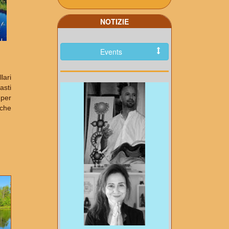
NOTIZIE
Events
lari
asti
 per
nche