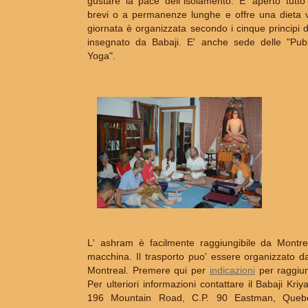
gustare la pace dell`isolamento. E' aperto tutto 
brevi o a permanenze lunghe e offre una dieta 
giornata è organizzata secondo i cinque principi del
insegnato da Babaji. E' anche sede delle "Pubb
Yoga".
L' ashram è facilmente raggiungibile da Montre
macchina. Il trasporto puo' essere organizzato da
Montreal. Premere qui per
indicazioni
per raggiun
Per ulteriori informazioni contattare il Babaji Kr
196 Mountain Road, C.P. 90 Eastman, Que