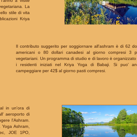
l'anno a visite
vegetariana. La
lo stile di vita
licazioni Kriya
Il contributo suggerito per soggiornare all'ashram è di 62 dol
americani o 80 dollari canadesi al giorno compresi 3 p
vegetariani. Un programma di studio e di lavoro è organizzato
i residenti iniziati nel Kriya Yoga di Babaji. Si puo' a
campeggiare per 42$ al giorno pasti compresi.
al in un'ora di
ll' aeroporto di
gere l'Ashram.
iya Yoga Ashram,
bec, JOE 1PO,