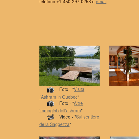
telefono +1-450-297-0258 o
email
.
Foto - "
Visita
l’Ashram in Quebec
"
Foto - "
Altre
immagini dell’ashram
"
Video - "
Sul sentiero
della Saggezza
"