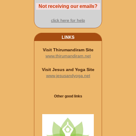
Not receiving our emails?
click here for help
LINKS
Visit Thirumandiram Site
www.thirumandiram.net
Visit Jesus and Yoga Site
www.jesusandyoga.net
Other good links