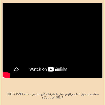
مصاحبه ای فوق العاده و الهام بخش با مارشال گوویندان برای فیلم THE GRAND
SELF (خودِ بزرگ)