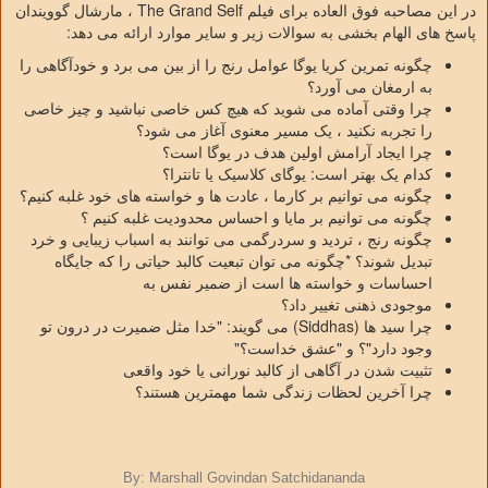
در این مصاحبه فوق العاده برای فیلم The Grand Self ، مارشال گوویندان
پاسخ های الهام بخشی به سوالات زیر و سایر موارد ارائه می دهد:
چگونه تمرین کریا یوگا عوامل رنج را از بین می برد و خودآگاهی را
به ارمغان می آورد؟
چرا وقتی آماده می شوید که هیچ کس خاصی نباشید و چیز خاصی
را تجربه نکنید ، یک مسیر معنوی آغاز می شود؟
چرا ایجاد آرامش اولین هدف در یوگا است؟
کدام یک بهتر است: یوگای کلاسیک یا تانترا؟
چگونه می توانیم بر کارما ، عادت ها و خواسته های خود غلبه کنیم؟
چگونه می توانیم بر مایا و احساس محدودیت غلبه کنیم ؟
چگونه رنج ، تردید و سردرگمی می توانند به اسباب زیبایی و خرد
تبدیل شوند؟ *چگونه می توان تبعیت کالبد حیاتی را که جایگاه
احساسات و خواسته ها است از ضمیر نفس به
موجودی ذهنی تغییر داد؟
چرا سید ها (Siddhas) می گویند: "خدا مثل ضمیرت در درون تو
وجود دارد"؟ و "عشق خداست؟"
تثبیت شدن در آگاهی از کالبد نورانی یا خود واقعی
چرا آخرین لحظات زندگی شما مهمترین هستند؟
By: Marshall Govindan Satchidananda