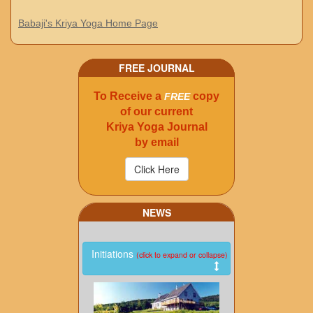
Babaji's Kriya Yoga Home Page
FREE JOURNAL
To Receive a
copy
FREE
of our current
Kriya Yoga Journal
by email
NEWS
Initiations
(click to expand or collapse)