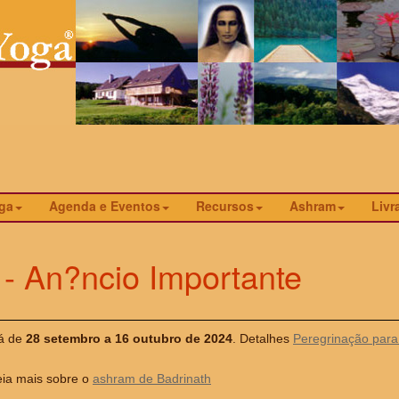
ga
Agenda e Eventos
Recursos
Ashram
Livr
 - An?ncio Importante
lá de
28 setembro a 16 outubro de 2024
. Detalhes
Peregrinação para
eia mais sobre o
ashram de Badrinath