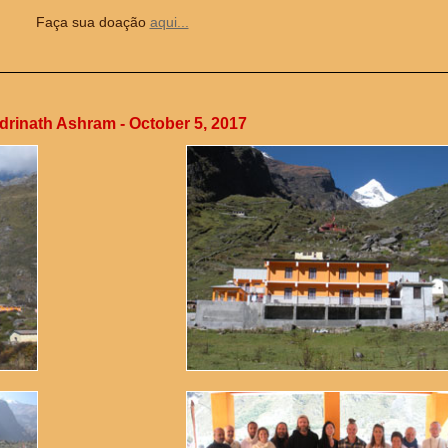
Faça sua doação
aqui...
drinath Ashram - October 5, 2017