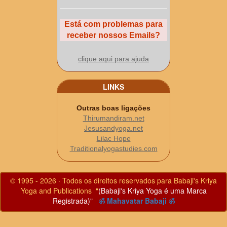
Está com problemas para
receber nossos Emails?
clique aqui para ajuda
LINKS
Outras boas ligações
Thirumandiram.net
Jesusandyoga.net
Lilac Hope
Traditionalyogastudies.com
© 1995 - 2026 · Todos os direitos reservados para Babaji's Kriya
Yoga and Publications "
(Babaji's Kriya Yoga é uma Marca
Registrada)"
ॐ Mahavatar Babaji ॐ