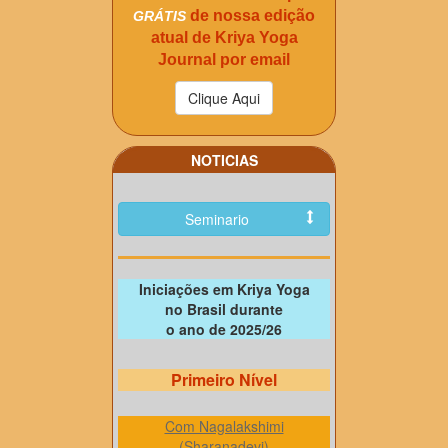
de nossa edição
GRÁTIS
atual de Kriya Yoga
Journal por email
NOTICIAS
Seminario
Iniciações em Kriya Yoga
no Brasil durante
o ano de 2025/26
Primeiro Nível
Com Nagalakshimi
(Sharanadevi)