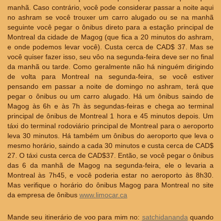
manhã. Caso contrário, você pode considerar passar a noite aqui
no ashram se você trouxer um carro alugado ou se na manhã
seguinte você pegar o ônibus direto para a estação principal de
Montreal da cidade de Magog (que fica a 20 minutos do ashram,
e onde podemos levar você). Custa cerca de CAD$ 37. Mas se
você quiser fazer isso, seu vôo na segunda-feira deve ser no final
da manhã ou tarde. Como geralmente não há ninguém dirigindo
de volta para Montreal na segunda-feira, se você estiver
pensando em passar a noite de domingo no ashram, terá que
pegar o ônibus ou um carro alugado. Há um ônibus saindo de
Magog às 6h e às 7h às segundas-feiras e chega ao terminal
principal de ônibus de Montreal 1 hora e 45 minutos depois. Um
táxi do terminal rodoviário principal de Montreal para o aeroporto
leva 30 minutos. Há também um ônibus do aeroporto que leva o
mesmo horário, saindo a cada 30 minutos e custa cerca de CAD$
27. O táxi custa cerca de CAD$37. Então, se você pegar o ônibus
das 6 da manhã de Magog na segunda-feira, ele o levaria a
Montreal às 7h45, e você poderia estar no aeroporto às 8h30.
Mas verifique o horário do ônibus Magog para Montreal no site
da empresa de ônibus
www.limocar.ca
Mande seu itinerário de voo para mim no:
satchidananda
quando