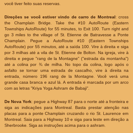
você tiver feito suas reservas.
Direções se você estiver vindo de carro de Montreal
: cross
the Champlain Bridge. Take the #10 AutoRoute (Eastern
Townships AutoRoute) for 55 minutes, to Exit 100. Turn right and
go 3 miles to the village of St. Etienne de Batravesse a Ponte
Champlain. Pegue a AutoRoute #10 (Eastern Townships
AutoRoute) por 55 minutos, até a saída 100. Vire à direita e siga
por 3 milhas até a vila de St. Etienne de Bolton. Na igreja, vire à
direita e pegue "rang de la Montagne" ("estrada da montanha")
até a colina por ¾ de milha. No topo da colina, logo após o
asfalto se tornar uma estrada de cascalho, vire à direita na
entrada, número 196 rang de la Montagne. Você verá uma
grande casa branca e azul lá. A entrada é marcada por um arco
com as letras "Kriya Yoga Ashram de Babaji".
De Nova York
: pegue a Highway 87 para o norte até a fronteira e
siga as indicações para Montreal. Basta prestar atenção nas
placas para a ponte Champlain cruzando o rio St. Laurence em
Montreal. Saia para a Highway 10 e siga para leste em direção a
Sherbrooke. Siga as instruções acima para o ashram.