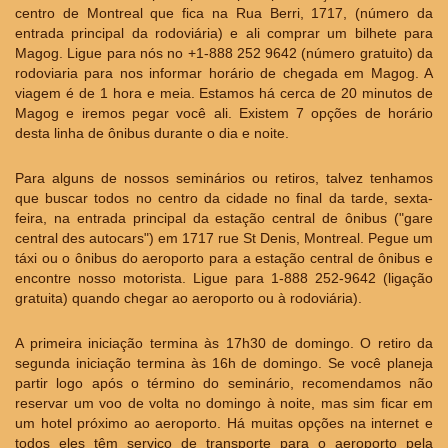
centro de Montreal que fica na Rua Berri, 1717, (número da
entrada principal da rodoviária) e ali comprar um bilhete para
Magog. Ligue para nós no +1-888 252 9642 (número gratuito) da
rodoviaria para nos informar horário de chegada em Magog. A
viagem é de 1 hora e meia. Estamos há cerca de 20 minutos de
Magog e iremos pegar você ali. Existem 7 opções de horário
desta linha de ônibus durante o dia e noite.
Para alguns de nossos seminários ou retiros, talvez tenhamos
que buscar todos no centro da cidade no final da tarde, sexta-
feira, na entrada principal da estação central de ônibus ("gare
central des autocars") em 1717 rue St Denis, Montreal. Pegue um
táxi ou o ônibus do aeroporto para a estação central de ônibus e
encontre nosso motorista. Ligue para 1-888 252-9642 (ligação
gratuita) quando chegar ao aeroporto ou à rodoviária).
A primeira iniciação termina às 17h30 de domingo. O retiro da
segunda iniciação termina às 16h de domingo. Se você planeja
partir logo após o término do seminário, recomendamos não
reservar um voo de volta no domingo à noite, mas sim ficar em
um hotel próximo ao aeroporto. Há muitas opções na internet e
todos eles têm serviço de transporte para o aeroporto pela