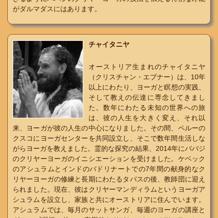
がダルマダスにはあります。
チャイタニヤ
オーストリア生まれのチャイタニヤ
（クリスチャン・エブナー）は、10年
以上にわたり、ヨーガと瞑想の実践、
そして教えの伝達に専念してきまし
た。数年にわたる未知の世界への旅
は、彼の人生を大きく変え、それ以
来、ヨーガが彼の人生の中心になりました。その間、ペルーの
クスコにヨーガセンターを共同設立し、そこで数年間生活しな
がらヨーガを教えました。霊的な探究の結果、2014年にババジ
のクリヤーヨーガのイニシエーションを受けました。ケベック
のアシュラムとインドのバドリナートでの7年間の献身的なク
リヤーヨーガの修練と長期にわたるタパスの後、教師団に迎え
られました。現在、彼はクリヤーマンディラムというヨーガア
シュラムを設立し、家族と共にオーストリアに住んでいます。
アシュラムでは、毎月のサットサンガ、毎週のヨーガの講座と