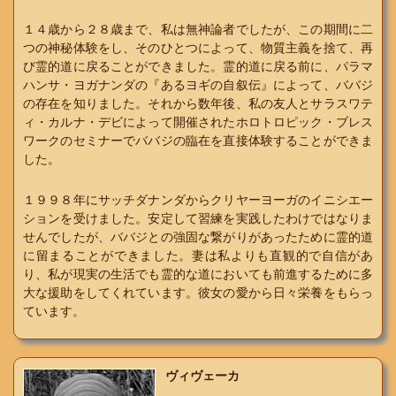
１４歳から２８歳まで、私は無神論者でしたが、この期間に二
つの神秘体験をし、そのひとつによって、物質主義を捨て、再
び霊的道に戻ることができました。霊的道に戻る前に、パラマ
ハンサ・ヨガナンダの『あるヨギの自叙伝』によって、ババジ
の存在を知りました。それから数年後、私の友人とサラスワテ
ィ・カルナ・デビによって開催されたホロトロピック・ブレス
ワークのセミナーでババジの臨在を直接体験することができま
した。
１９９８年にサッチダナンダからクリヤーヨーガのイニシエー
ションを受けました。安定して習練を実践したわけではなりま
せんでしたが、ババジとの強固な繋がりがあったために霊的道
に留まることができました。妻は私よりも直観的で自信があ
り、私が現実の生活でも霊的な道においても前進するために多
大な援助をしてくれています。彼女の愛から日々栄養をもらっ
ています。
ヴィヴェーカ