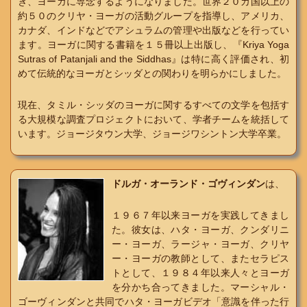
き、ヨーガに専念するようになりました。世界２０カ国以上の
約５０のクリヤ・ヨーガの活動グループを指導し、アメリカ、
カナダ、インドなどでアシュラムの管理や出版などを行ってい
ます。ヨーガに関する書籍を１５冊以上出版し、『Kriya Yoga
Sutras of Patanjali and the Siddhas』は特に高く評価され、初
めて伝統的なヨーガとシッダとの関わりを明らかにしました。
現在、タミル・シッダのヨーガに関するすべての文学を包括す
る大規模な調査プロジェクトにおいて、学者チームを統括して
います。ジョージタウン大学、ジョージワシントン大学卒業。
ドルガ・オーランド・ゴヴィンダン
は、
１９６７年以来ヨーガを実践してきまし
た。彼女は、ハタ・ヨーガ、クンダリニ
ー・ヨーガ、ラージャ・ヨーガ、クリヤ
ー・ヨーガの教師として、またセラピス
トとして、１９８４年以来人々とヨーガ
を分かち合ってきました。マーシャル・
ゴーヴィンダンと共同でハタ・ヨーガビデオ「意識を伴った行