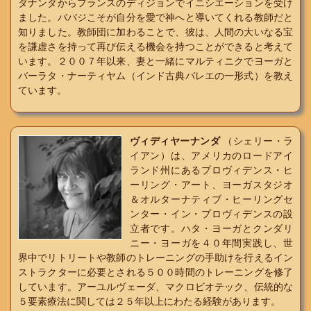
ダナンダからフランスのディジョンでイニシエーションを受け
ました。ババジこそが自分を愛で神へと導いてくれる教師だと
知りました。教師団に加わることで、彼は、人間の大いなる宝
を謙虚さを持って再び伝える機会を持つことができると考えて
います。２００７年以来、妻と一緒にマルティニクでヨーガと
バーラタ・ナーティヤム（インド古典バレエの一形式）を教え
ています。
ヴィディヤーナンダ
（シェリー・ラ
イアン）は、アメリカのロードアイ
ランド州にあるプロヴィデンス・ヒ
ーリング・アート、ヨーガスタジオ
＆オルターナティブ・ヒーリングセ
ンター・イン・プロヴィデンスの設
立者です。ハタ・ヨーガとクンダリ
ニー・ヨーガを４０年間実践し、世
界中でリトリートや教師のトレーニングの手助けを行えるイン
ストラクターに必要とされる５００時間のトレーニングを修了
しています。アーユルヴェーダ、マクロビオテック、伝統的な
５要素療法に関しては２５年以上にわたる経験があります。