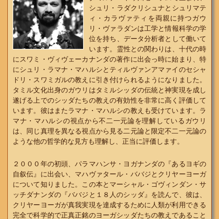
シュリ・ラダクリシュナとシュリマテ
ィ・カラヴァティを両親に持つガウ
リ・ヴァラダンは工学と情報科学の学
位を持ち、データ分析者として働いて
います。霊性との関わりは、十代の時
にスワミ・ヴィヴェーカナンダの著作に出会っ時に始まり、特
にシュリ・ラマナ・マハルシとティルヴァンアマァイのセシャ
ドリ・スワミガルの教えに引き付けられるようになりました。
タミル文化出身のガウリはタミルシッダの伝統と神実現を成し
遂げる上でのシッダたちの教えの有効性を非常に高く評価して
います。彼はまたラマナ・マハルシの教えも受けています。ラ
マナ・マハルシの視点から不二一元論を理解しているガウリ
は、同じ真理を異なる視点から見る二元論と限定不二一元論の
ような他の哲学的な見方も理解し、正当に評価します。
２０００年の初頭、パラマハンサ・ヨガナンダの『あるヨギの
自叙伝』に出会い、マハヴァタール・ババジとクリヤーヨーガ
について知りました。この本とマーシャル・ゴヴィンダン・サ
ッチダナンダの『ババジと１８人のシッダ』を読んで、彼は、
クリヤーヨーガが真我実現を達成するために人類が利用できる
完全で科学的で正真正銘のヨーガシッダたちの教えであること