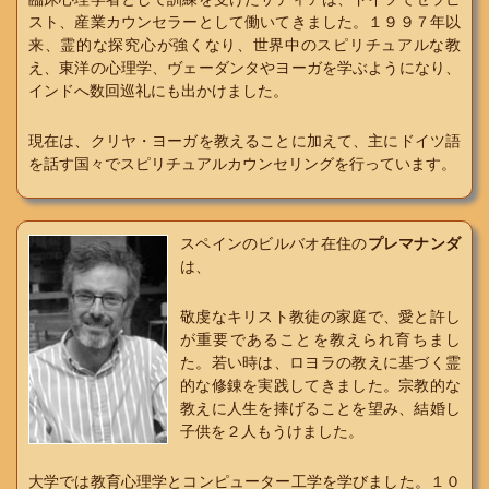
スト、産業カウンセラーとして働いてきました。１９９７年以
来、霊的な探究心が強くなり、世界中のスピリチュアルな教
え、東洋の心理学、ヴェーダンタやヨーガを学ぶようになり、
インドへ数回巡礼にも出かけました。
現在は、クリヤ・ヨーガを教えることに加えて、主にドイツ語
を話す国々でスピリチュアルカウンセリングを行っています。
スペインのビルバオ在住の
プレマナンダ
は、
敬虔なキリスト教徒の家庭で、愛と許し
が重要であることを教えられ育ちまし
た。若い時は、ロヨラの教えに基づく霊
的な修錬を実践してきました。宗教的な
教えに人生を捧げることを望み、結婚し
子供を２人もうけました。
大学では教育心理学とコンピューター工学を学びました。１０