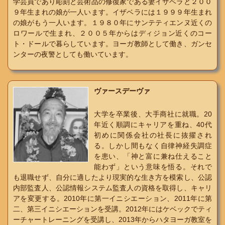
学芸員であり彫刻と芸術品の修復家である妻イザベラと２００
９年生まれの娘が一人います。イザベラには１９９９年生まれ
の娘がもう一人います。１９８０年にサンテティエンヌ近くの
ロワールで生まれ、２００５年からはディジョン近くのコー
ト・ドールで暮らしています。ヨーガ教師として働き、ガンセ
ンターの夜警としても働いています。
ヴァースデーヴァ
大学を卒業後、大手商社に就職。20
年近く順調にキャリアを重ね、40代
初めに関係会社の社長に抜擢され
る。しかし間もなく自律神経失調症
を患い、「神と富に兼ね仕えること
能わず」という意味を悟る。それで
も退職せず、自分に適したより現実的な生き方を模索し、公認
内部監査人、公認情報システム監査人の資格を取得し、キャリ
アを変更する。2010年に第一イニシエーション、2011年に第
二、第三イニシエーションを受講。2012年にはケベックでティ
ーチャートレーニングを受講し、2013年からハタヨーガ教室を