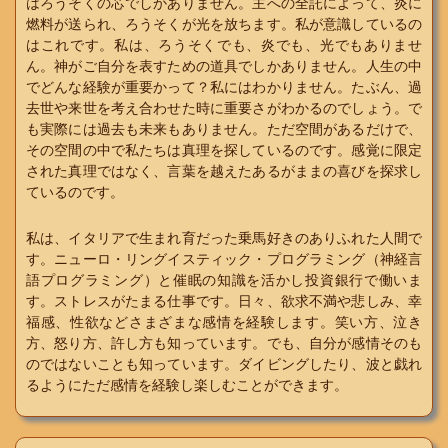
はろうそくの芯でしかありません。主への全託によって、炎に
燃料が送られ、ろうそくが光を放ちます。私が意識しているの
はこれです。私は、ろうそくでも、炎でも、光でもありませ
ん。神がご自分を表すための道具でしかありません。人生の中
でどんな経験が重要かって？私にはわかりません。たぶん、過
去世や来世を考え合わせた時に重要さがわかるのでしょう。で
も実際には過去も未来もありません。ただ空間があるだけで、
その空間の中で私たちは真理を探しているのです。感覚に限定
された真理ではなく、言葉を越えたあるがままの喜びを探求し
ているのです。
私は、イタリアで生まれ育だった乗馬好きのありふれた人間で
す。ニューロ・リングイスティック・プログラミング（神経言
語プログラミング）と催眠の知識を活かし投資銀行で働いま
す。ストレスがたまる仕事です。日々、欲求不満や悲しみ、幸
福感、性欲などさまざまな感情を経験します。笑い方、泣き
方、怒り方、許し方も知っています。でも、自分が感情そのも
のではないことも知っています。ダイビングしたり、波と戯れ
るようにただ感情を経験し楽しむことができます。