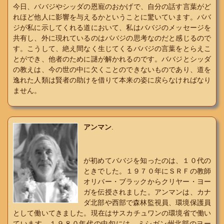
今日、ババジやシッダの恩寵のおかげで、自分の話す言葉がど
れほど他人に影響を与えるかということに驚いています。ババ
ジが私に示してくれる道において、私はババジのメッセージを
共有し、外に現れているのはババジの思考なのだと感じるので
す。こうして、絶え間なく生じてくるババジの言葉をとらえこ
とができ、他者のために謎が解かれるのです。ババジとシッダ
の教えは、今の世の中に欠くことのできないものであり、道を
逸れた人類は賢者の助けを借りて本来の姿に戻らなければなり
ません。
アンマン
.
が初めてババジを知ったのは、１０代の
ときでした。１９７０年にＳＲＦの教師
オリバー・ブラックからクリヤー・ヨー
ガを伝授されました。アンマンは、カナ
ダ北部や西部で森林監視員、環境保護員
として働いてきました。現在はサスカチュワンの環境省で働い
ています。１９８０年代の中旬には、ミシガン州北部のヨー