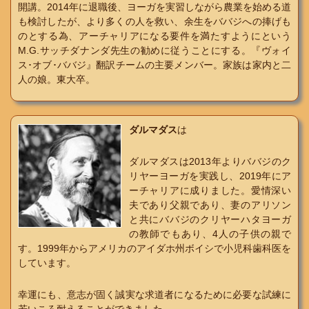
開講。2014年に退職後、ヨーガを実習しながら農業を始める道
も検討したが、より多くの人を救い、余生をババジへの捧げも
のとする為、アーチャリアになる要件を満たすようにという
M.G.サッチダナンダ先生の勧めに従うことにする。『ヴォイ
ス･オブ･ババジ』翻訳チームの主要メンバー。家族は家内と二
人の娘。東大卒。
ダルマダス
は
ダルマダスは2013年よりババジのク
リヤーヨーガを実践し、2019年にア
ーチャリアに成りました。愛情深い
夫であり父親であり、妻のアリソン
と共にババジのクリヤーハタヨーガ
の教師でもあり、4人の子供の親で
す。1999年からアメリカのアイダホ州ボイシで小児科歯科医を
しています。
幸運にも、意志が固く誠実な求道者になるために必要な試練に