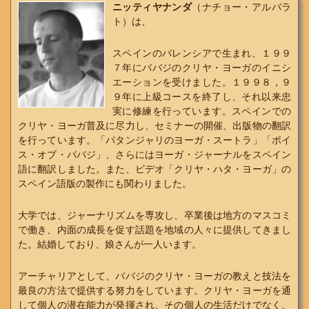
ニッティヤナンダ
（ナチョー・アルバラ
ト）は、
スペインのバレンシアで生まれ、１９９
７年にババジのクリヤ・ヨーガのイニシ
エーションを受けました。１９９８，９
９年に上級コースを終了し、それ以来忠
実に修練を行っています。スペインでの
クリヤ・ヨーガ普及に尽力し、セミナーの開催、出版物の翻訳
を行っています。「パタンジャリのヨーガ・スートラ」「ボイ
ス・オブ・ババジ」、さらにはヨーガ・ジャーナルをスペイン
語に翻訳しました。また、ビデオ「クリヤ・ハタ・ヨーガ」の
スペイン語版の製作にも関わりました。
大学では、ジャーナリズムを専攻し、卒業後は地方のマスコミ
で働き、内面の成長を促す話題を地域の人々に提供してきまし
た。結婚しており、娘さんが一人います。
アーチャリアとして、ババジのクリヤ・ヨーガの教えと技法を
最良の方法で提供する努力をしています。クリヤ・ヨーガを通
して個人の潜在能力が発揮され、その個人の生活だけでなく、