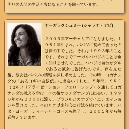
周りの人間の生活も豊になることを願っています。
ナーガラクシュミー (シャラナ・デビ)
２００３年アーチャリアになりました。１
９６１年生まれ。ババジに初めて会ったの
は夢の中でした。それは１９９３年のこと
です。それまでヨーガやババジのことは全
く知りませんでした。ババジは自分がグル
であると彼女に告げたのです。夢を見た
後、彼女はババジの情報を探し求めました。その時、ヨガナン
ダの「あるヨギの自叙伝」に出会いました。５年間、ＳＲＦ
（セルフリアライゼーション・フェローシップ）を通じてヨガ
ナンダの教えを学び、その後サッチダナンダに出会い、１９９
８年から２０００に渡り、ブラジルとカナダでイニシエィショ
ンを受けました。そのとき以来熱心に行法を続けています。ハ
タ・ヨーガ・ティーチャーコースも終了し、２００１年から毎
週教えています。