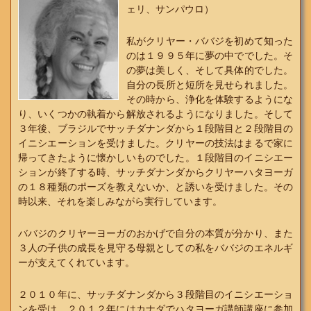
ェリ、サンパウロ）
私がクリヤー・ババジを初めて知った
のは１９９５年に夢の中ででした。そ
の夢は美しく、そして具体的でした。
自分の長所と短所を見せられました。
その時から、浄化を体験するようにな
り、いくつかの執着から解放されるようになりました。そして
３年後、ブラジルでサッチダナンダから１段階目と２段階目の
イニシエーションを受けました。クリヤーの技法はまるで家に
帰ってきたように懐かしいものでした。１段階目のイニシエー
ションが終了する時、サッチダナンダからクリヤーハタヨーガ
の１８種類のポーズを教えないか、と誘いを受けました。その
時以来、それを楽しみながら実行しています。
ババジのクリヤーヨーガのおかげで自分の本質が分かり、また
３人の子供の成長を見守る母親としての私をババジのエネルギ
ーが支えてくれています。
２０１０年に、サッチダナンダから３段階目のイニシエーショ
ンを受け、２０１２年にはカナダでハタヨーガ講師講座に参加