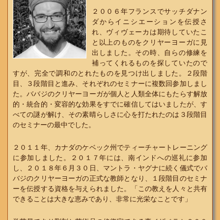
２００６年フランスでサッチダナン
ダからイニシエーションを伝授さ
れ、ヴィヴェーカは期待していたこ
と以上のものをクリヤーヨーガに見
出しました。その時、自らの修練を
補ってくれるものを探していたので
すが、完全で調和のとれたものを見つけ出しました。２段階
目、３段階目と進み、それぞれのセミナーに複数回参加しまし
た。ババジのクリヤーヨーガが個人と人類全体にもたらす解放
的・統合的・変容的な効果をすでに確信してはいましたが、す
べての謎が解け、その素晴らしさに心を打たれたのは３段階目
のセミナーの最中でした。
２０１１年、カナダのケベック州でティーチャートレーニング
に参加しました。２０１７年には、南インドへの巡礼に参加
し、２０１８年６月３０日、マントラ・ヤグナに続く儀式でバ
バジのクリヤーヨーガの正式な教師となり、１段階目のセミナ
ーを伝授する資格を与えられました。「この教えを人々と共有
できることは大きな恵みであり、非常に光栄なことです」