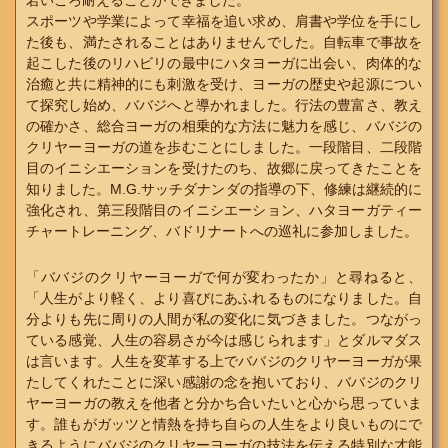
若いころ耐えることができました。
スポーツや学業によって幸福を追い求め、肩書や学位を手にし
た後も、満たされることはありませんでした。自転車で事故を
起こした後のリハビリの最中にハタヨーガに出会い、肉体的な
治癒と共に精神的にも刺激を受け、ヨーガの歴史や起源につい
て探究し始め、ババジへと導かれました。行法の豊富さ、教え
の確かさ、総合ヨーガの相乗的な方法に魅力を感じ、ババジの
クリヤーヨーガの道を歩むことにしました。一段階目、二段階
目のイニシエーションを受けたのち、故郷に戻ってきたことを
知りました。M.G.サッチダナンダの指導の下、修練は継続的に
強化され、第三段階目のイニシエーション、ハタヨーガティー
チャートレーニング、バドリナートへの巡礼に参加しました。
「ババジのクリヤーヨーガで何が変わったか」と尋ねると、
「人生がより軽く、より喜びにあふれるものになりました。自
分よりも先に周りの人間が私の変化に気づきました。つながっ
ている感覚、人生の容易さが今は感じられます」とダルマダス
は言います。人生を変革する上でババジのクリヤーヨーガが果
たしてくれたことに深い感謝の念を抱いており、ババジのクリ
ヤーヨーガの教えを他者と分かち合いたいと心から思っていま
す。誰もがガッツと情熱を持ち自らの人生をより良いものにで
きるようにババジのクリヤーヨーガの技法を伝える特別な才能