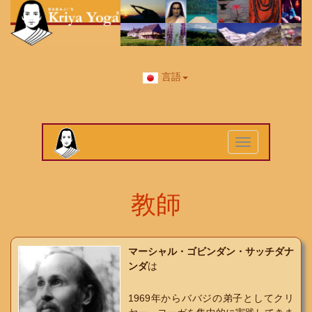
言語
Toggle
navigation
教師
マーシャル・ゴビンダン・サッチダナ
ンダ
は
1969年からババジの弟子としてクリ