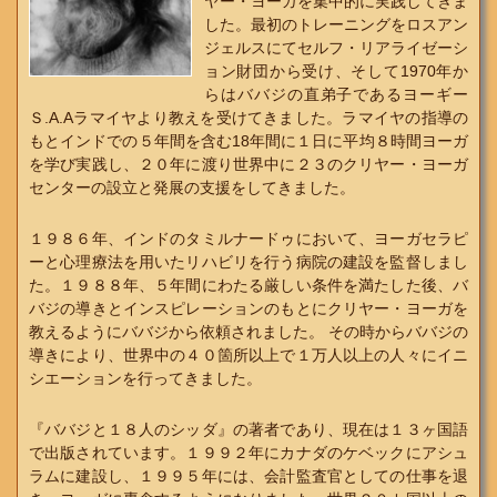
ヤー・ヨーガを集中的に実践してきま
した。最初のトレーニングをロスアン
ジェルスにてセルフ・リアライゼーシ
ョン財団から受け、そして1970年か
らはババジの直弟子であるヨーギー
Ｓ.A.Aラマイヤより教えを受けてきました。ラマイヤの指導の
もとインドでの５年間を含む18年間に１日に平均８時間ヨーガ
を学び実践し、２０年に渡り世界中に２３のクリヤー・ヨーガ
センターの設立と発展の支援をしてきました。
１９８６年、インドのタミルナードゥにおいて、ヨーガセラピ
ーと心理療法を用いたリハビリを行う病院の建設を監督しまし
た。１９８８年、５年間にわたる厳しい条件を満たした後、バ
バジの導きとインスピレーションのもとにクリヤー・ヨーガを
教えるようにババジから依頼されました。 その時からババジの
導きにより、世界中の４０箇所以上で１万人以上の人々にイニ
シエーションを行ってきました。
『ババジと１８人のシッダ』の著者であり、現在は１３ヶ国語
で出版されています。１９９２年にカナダのケベックにアシュ
ラムに建設し、１９９５年には、会計監査官としての仕事を退