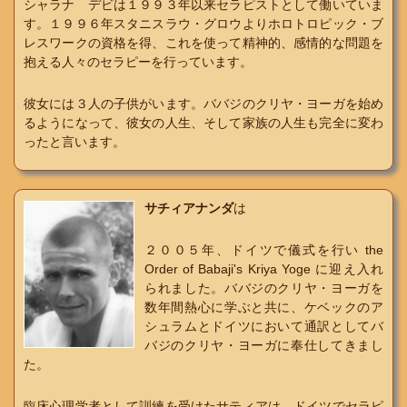
シャラナ デビは１９９３年以来セラピストとして働いていま
す。１９９６年スタニスラウ・グロウよりホロトロピック・ブ
レスワークの資格を得、これを使って精神的、感情的な問題を
抱える人々のセラピーを行っています。
彼女には３人の子供がいます。ババジのクリヤ・ヨーガを始め
るようになって、彼女の人生、そして家族の人生も完全に変わ
ったと言います。
サチィアナンダ
は
２００５年、ドイツで儀式を行い the
Order of Babaji's Kriya Yoge に迎え入れ
られました。ババジのクリヤ・ヨーガを
数年間熱心に学ぶと共に、ケベックのア
シュラムとドイツにおいて通訳としてバ
バジのクリヤ・ヨーガに奉仕してきまし
た。
臨床心理学者として訓練を受けたサティアは、ドイツでセラピ