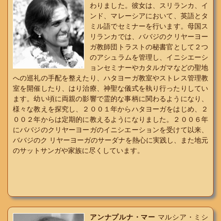
わりました。彼女は、スリランカ、イ
ンド、マレーシアにおいて、英語とタ
ミル語でセミナーを行います。母国ス
リランカでは、ババジのクリヤーヨー
ガ教師団トラストの秘書官として２つ
のアシュラムを管理し、イニシエーシ
ョンセミナーやカタルガマなどの聖地
への巡礼の手配を整えたり、ハタヨーガ教室やストレス管理教
室を開催したり、はり治療、神聖な儀式を執り行ったりしてい
ます。幼い頃に両親の影響で霊的な事柄に関わるようになり、
様々な教えを探究し、２００１年からハタヨーガをはじめ、２
００２年からは定期的に教えるようになりました。２００６年
にババジのクリヤーヨーガのイニシエーションを受けて以来、
ババジのク リヤーヨーガのサーダナを熱心に実践し、また地元
のサットサンガや家族に尽くしています。
アンナプルナ・マー
マルシア・ミシ