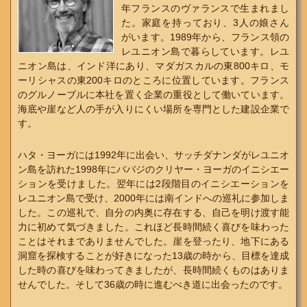
年フランスのヴァランスで生まれまし
た。家庭を持っており、3人の娘さん
がいます。1989年から、フランス領の
レユニオン島で暮らしています。レユ
ニオン島は、インド洋にあり、マダガスカルの東800キロ、モ
ーリシャスの東200キロのところに位置しています。フランス
のグルノーブルに本社を置く企業の重役として働いています。
海底や崖など人の手が入りにくい場所を専門とした建設企業で
す。
ハタ・ヨーガには1992年に出会い、サッチダナンダがレユニオ
ン島を訪れた1998年にババジのクリヤー・ヨーガのイニシエー
ションを受けました。翌年には2段階目のイニシエーションを
レユニオン島で受け、2000年には南インドへの巡礼に参加しま
した。この巡礼で、自分の内奥に存在する、自己を明け渡す能
力に初めて気づきました。これほど長時間続く喜びを味わった
ことはそれまでありませんでした。崖を登ったり、地下にある
洞窟を探検することが好きになった13歳の時から、目標を達成
した時の喜びを味わってきましたが、長時間続くものはありま
せんでした。そして36歳の時に進むべき道に出会ったのです。