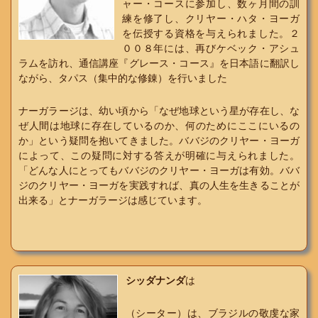
ャー・コースに参加し、数ヶ月間の訓
練を修了し、クリヤー・ハタ・ヨーガ
を伝授する資格を与えられました。２
００８年には、再びケベック・アシュ
ラムを訪れ、通信講座『グレース・コース』を日本語に翻訳し
ながら、タパス（集中的な修錬）を行いました
ナーガラージは、幼い頃から「なぜ地球という星が存在し、な
ぜ人間は地球に存在しているのか、何のためにここにいるの
か」という疑問を抱いてきました。ババジのクリヤー・ヨーガ
によって、この疑問に対する答えが明確に与えられました。
「どんな人にとってもババジのクリヤー・ヨーガは有効。ババ
ジのクリヤー・ヨーガを実践すれば、真の人生を生きることが
出来る」とナーガラージは感じています。
シッダナンダ
は
（シーター）は、ブラジルの敬虔な家