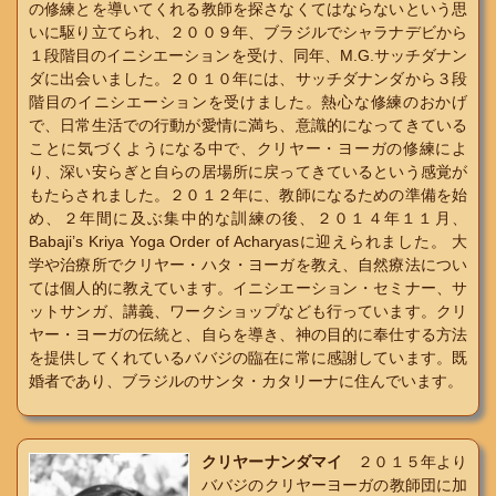
の修練とを導いてくれる教師を探さなくてはならないという思
いに駆り立てられ、２００９年、ブラジルでシャラナデビから
１段階目のイニシエーションを受け、同年、M.G.サッチダナン
ダに出会いました。２０１０年には、サッチダナンダから３段
階目のイニシエーションを受けました。熱心な修練のおかげ
で、日常生活での行動が愛情に満ち、意識的になってきている
ことに気づくようになる中で、クリヤー・ヨーガの修練によ
り、深い安らぎと自らの居場所に戻ってきているという感覚が
もたらされました。２０１２年に、教師になるための準備を始
め、２年間に及ぶ集中的な訓練の後、２０１４年１１月、
Babaji’s Kriya Yoga Order of Acharyasに迎えられました。 大
学や治療所でクリヤー・ハタ・ヨーガを教え、自然療法につい
ては個人的に教えています。イニシエーション・セミナー、サ
ットサンガ、講義、ワークショップなども行っています。クリ
ヤー・ヨーガの伝統と、自らを導き、神の目的に奉仕する方法
を提供してくれているババジの臨在に常に感謝しています。既
婚者であり、ブラジルのサンタ・カタリーナに住んでいます。
クリヤーナンダマイ
２０１５年より
ババジのクリヤーヨーガの教師団に加