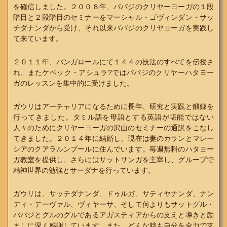
を確信しました。２００８年、ババジのクリヤーヨーガの１段
階目と２段階目のセミナーをマーシャル・ゴヴィンダン・サッ
チダナンダから受け、それ以来ババジのクリヤヨーガを実践し
て来ています。
２０１１年、バンガロールにて１４４の技法のすべてを伝授さ
れ、またケベック・アシュラ?ではババジのクリヤーハタヨー
ガのレッスンを集中的に受けました。
ガウリはアーチャリアになるために長年、研究と実践と鍛錬を
行ってきました。タミル語を母語とする英語が堪能ではない
人々のためにクリヤーヨーガの沢山のセミナーの通訳をこなし
てきました。２０１４年に結婚し、現在は妻のカランとマレー
シアのクアラルンプールに住んでいます。毎週無料のハタヨー
ガ教室を提供し、さらにはサットサンガを主宰し、グループで
精神世界の勉強とサーダナを行っています。
ガウリは、サッチダナンダ、ドゥルガ、サティヤナンダ、ナン
ディ・デーヴァル、ヴィヤーサ、そして何よりもサットグル・
ババジとグルのグルであるアガスティアからの支えと導きと励
ましに深く感謝しています。また、どんな時も自分を全力で支