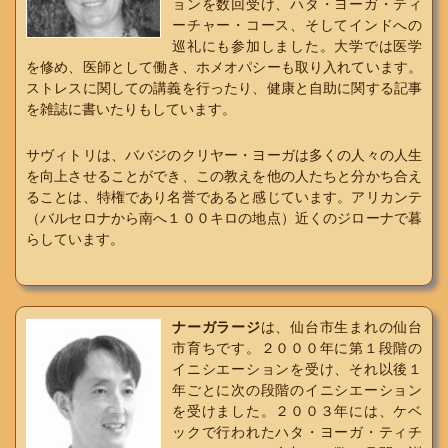
ョンを数回受け、ハタ・ヨーガ・ティ
ーチャー・コース、そしてインドへの
巡礼にも参加しました。大学では医学
を修め、医師として働き、ホメオパシーも取り入れています。
ストレスに関しての講義を行ったり、健康と自助に関する記事
を雑誌に書いたりもしています。
サヴィトリは、ババジのクリヤー・ヨーガは多くの人々の人生
を向上させることができ、この教えを他の人たちと分かち合え
ることは、特権であり名誉であると感じています。アリカンテ
（バルセロナから南へ１００キロの地点）近くのジローナで暮
らしています。
ナーガラージ
は、仙台市生まれの仙台
市育ちです。２０００年に第１段階の
イニシエーションを受け、それ以後１
年ごとに次の段階のイニシエーション
を受けました。２００３年には、ケベ
ックで行われたハタ・ヨーガ・ティチ