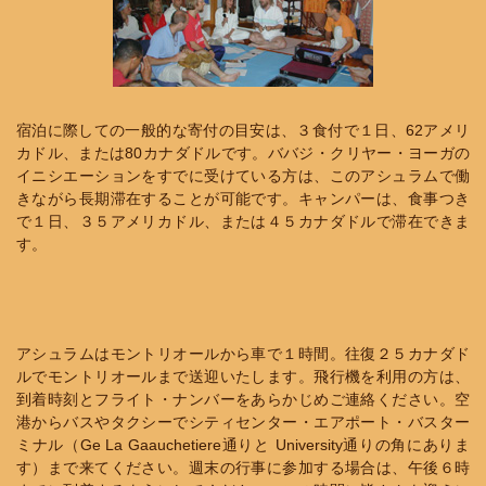
宿泊に際しての一般的な寄付の目安は、３食付で１日、62アメリ
カドル、または80カナダドルです。ババジ・クリヤー・ヨーガの
イニシエーションをすでに受けている方は、このアシュラムで働
きながら長期滞在することが可能です。キャンパーは、食事つき
で１日、３５アメリカドル、または４５カナダドルで滞在できま
す。
アシュラムはモントリオールから車で１時間。往復２５カナダド
ルでモントリオールまで送迎いたします。飛行機を利用の方は、
到着時刻とフライト・ナンバーをあらかじめご連絡ください。空
港からバスやタクシーでシティセンター・エアポート・バスター
ミナル（Ge La Gaauchetiere通りと University通りの角にありま
す）まで来てください。週末の行事に参加する場合は、午後６時