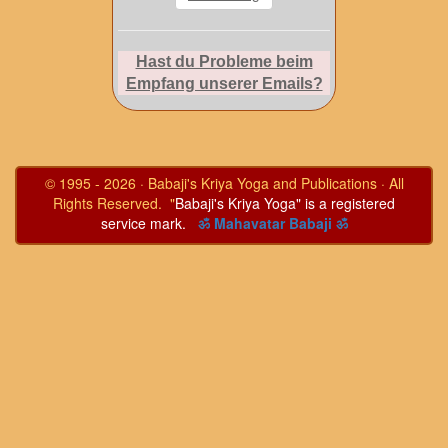
Hast du Probleme beim
Empfang unserer Emails?
© 1995 - 2026 · Babaji's Kriya Yoga and Publications · All
Rights Reserved. "
Babaji's Kriya Yoga" is a registered
service mark.
ॐ Mahavatar Babaji ॐ