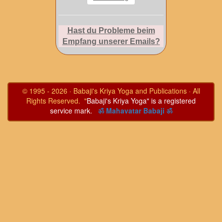
Hast du Probleme beim
Empfang unserer Emails?
© 1995 - 2026 · Babaji's Kriya Yoga and Publications · All
Rights Reserved. "
Babaji's Kriya Yoga" is a registered
service mark.
ॐ Mahavatar Babaji ॐ