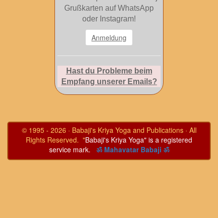
Grußkarten auf WhatsApp
oder Instagram!
Anmeldung
Hast du Probleme beim
Empfang unserer Emails?
© 1995 - 2026 · Babaji's Kriya Yoga and Publications · All
Rights Reserved. "
Babaji's Kriya Yoga" is a registered
service mark.
ॐ Mahavatar Babaji ॐ