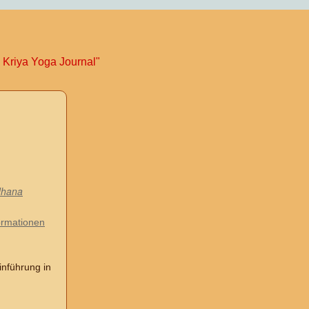
 Kriya Yoga Journal"
dhana
ormationen
inführung in