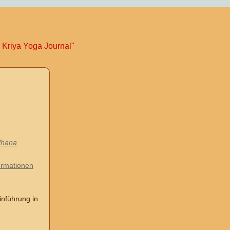
 Kriya Yoga Journal"
dhana
ormationen
inführung in