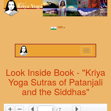
भाषा
Toggle
navigation
Look Inside Book - "Kriya
Yoga Sutras of Patanjali
and the Siddhas"
/ 7