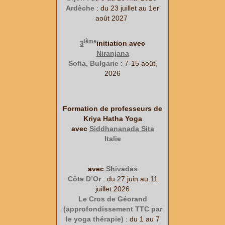
Ardèche
: du 23 juillet au 1er
août 2027
ième
3
initiation avec
Niranjana
Sofia, Bulgarie
: 7-15 août,
2026
Formation de professeurs de
Kriya Hatha Yoga
avec
Siddhananada Sita
Italie
avec
Shivadas
Côte D’Or
: du 27 juin au 11
juillet 2026
Le Cros de Géorand
(approfondissement TTC par
le yoga thérapie)
: du 1 au 7