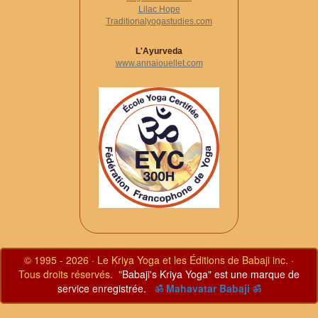
Lilac Hope
Traditionalyogastudies.com
L'Ayurveda
www.annaiouellet.com
© 1995 - 2026 · Le Kriya Yoga et les Éditions de Babaji inc. ·
Tous droits réservés. "
Babaji's Kriya Yoga" est une marque de
service enregistrée.
ॐ Mahavatar Babaji ॐ