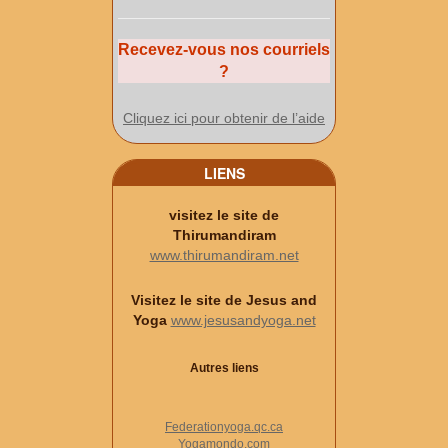
Recevez-vous nos courriels
?
Cliquez ici pour obtenir de l’aide
LIENS
visitez le site de
Thirumandiram
www.thirumandiram.net
Visitez le site de Jesus and
Yoga
www.jesusandyoga.net
Autres liens
Federationyoga.qc.ca
Yogamondo.com