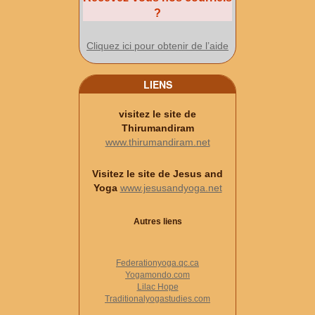
?
Cliquez ici pour obtenir de l’aide
LIENS
visitez le site de
Thirumandiram
www.thirumandiram.net
Visitez le site de Jesus and
Yoga
www.jesusandyoga.net
Autres liens
Federationyoga.qc.ca
Yogamondo.com
Lilac Hope
Traditionalyogastudies.com