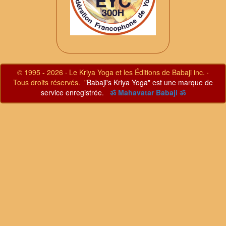
© 1995 - 2026 · Le Kriya Yoga et les Éditions de Babaji inc. ·
Tous droits réservés. "
Babaji's Kriya Yoga" est une marque de
service enregistrée.
ॐ Mahavatar Babaji ॐ