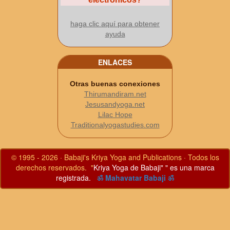
haga clic aquí para obtener
ayuda
ENLACES
Otras buenas conexiones
Thirumandiram.net
Jesusandyoga.net
Lilac Hope
Traditionalyogastudies.com
© 1995 - 2026 · Babaji's Kriya Yoga and Publications · Todos los
derechos reservados. "
Kriya Yoga de Babaji" " es una marca
registrada.
ॐ Mahavatar Babaji ॐ