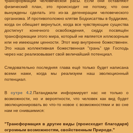
трансформации человеческой расы. Если они оставляют
физический план, это происходит не потому, что они
вынуждены сделать это из-за дегенерации человеческого
организма. И противоположно клятве Бодхисаттвы в буддизме,
когда он обещает вернуться, когда все чувствующие существа
достигнут конечного освобождения, сиддх посвящён
трансформации этого мира, который не является иллюзорным
или не имеющем ценности. Этот мир внутренне божественен.
Это наша коллективная божественная "грань" где Господь
через нас реализовывает свой величайший потенциал.
Следовательно последняя глава ещё только будет написана
всеми нами, когда мы реализуем наш эволюционный
потенциал.
В
сутре 4.2
.Патанджали информирует нас не только о
возможности, но и вероятности, что человек как вид будет
эволюционировать во что-то новое с возможностями и во сне
нам не снившимися:
"Трансформация в другие виды (происходит благодаря)
огромным возможностям, свойственным Природе."