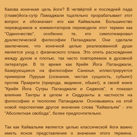
Какова конечная цель йоги? В четвёртой и последней пада
(главе)йога-сутр Памаджали тщательно прорабатывает этот
вопрос и обозначает его как Кайвальям. Большинство
переводчиков и комментаторов переводили этот термин как
"Одиночество", особенно те, кто симпотизировал
дуалистической философии Патанджали. Они сделали
заключение, что конечной целью реализованной души
является уход с физического плана. Это опять расхождение
между духом и плотью, так часто повторяемое в духовной
литературе. В то время как Крийя Йога Патанджали,
базирующаяся на философии Санкхья, иллюстрируется
примером Пуруши (сознание, чистая сущность, субьект)
против Пракрити (природа, видимое, обьект), в своей книге
"Крийя Йога Сутры Патанджали и Сиджхов", я показал
влияние Тантры в целом и Сиддханты в частности на
философию и теологию Патанджали. Основываясь на этой
новой перспективе другое значение слова "Кайвальям" - это
"Абсолютная свобода", более предпочтительно.
Так как Кайвальям является целью классической йоги важно
иметь ясное представление о значении этого термина.