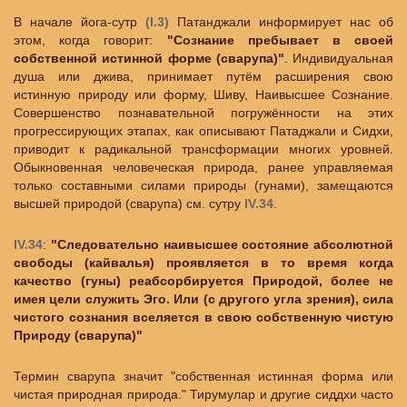
В начале йога-сутр
(I.3)
Патанджали информирует нас об
этом, когда говорит:
"Сознание пребывает в своей
собственной истинной форме (сварупа)"
. Индивидуальная
душа или джива, принимает путём расширения свою
истинную природу или форму, Шиву, Наивысшее Сознание.
Совершенство познавательной погружённости на этих
прогрессирующих этапах, как описывают Патаджали и Сидхи,
приводит к радикальной трансформации многих уровней.
Обыкновенная человеческая природа, ранее управляемая
только составными силами природы (гунами), замещаются
высшей природой (сварупа) см. сутру
IV.34
.
IV.34
:
"Следовательно наивысшее состояние абсолютной
свободы (кайвалья) проявляется в то время когда
качество (гуны) реабсорбируется Природой, более не
имея цели служить Эго. Или (с другого угла зрения), сила
чистого сознания вселяется в свою собственную чистую
Природу (сварупа)"
Термин сварупа значит "собственная истинная форма или
чистая природная природа." Тирумулар и другие сиддхи часто