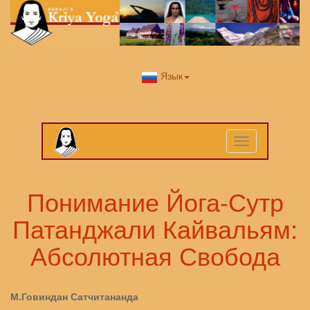
Язык
Toggle
navigation
Понимание Йога-Сутр
Патанджали Кайвальям:
Абсолютная Свобода
М.Говиндан Сатчитананда