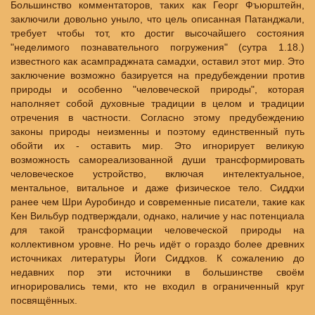
Большинство комментаторов, таких как Георг Фъюрштейн,
заключили довольно уныло, что цель описанная Патанджали,
требует чтобы тот, кто достиг высочайшего состояния
"неделимого познавательного погружения" (сутра 1.18.)
известного как асампраджната самадхи, оставил этот мир. Это
заключение возможно базируется на предубеждении против
природы и особенно "человеческой природы", которая
наполняет собой духовные традиции в целом и традиции
отречения в частности. Согласно этому предубеждению
законы природы неизменны и поэтому единственный путь
обойти их - оставить мир. Это игнорирует великую
возможность самореализованной души трансформировать
человеческое устройство, включая интелектуальное,
ментальное, витальное и даже физическое тело. Сиддхи
ранее чем Шри Ауробиндо и современные писатели, такие как
Кен Вильбур подтверждали, однако, наличие у нас потенциала
для такой трансформации человеческой природы на
коллективном уровне. Но речь идёт о гораздо более древних
источниках литературы Йоги Сиддхов. К сожалению до
недавних пор эти источники в большинстве своём
игнорировались теми, кто не входил в ограниченный круг
посвящённых.