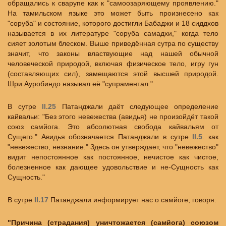
обращались к сварупе как к "самоозаряющему проявлению."
На тамильском языке это может быть произнесено как
"соруба" и состояние, которого достигли Бабаджи и 18 сиддхов
называется в их литературе "соруба самадхи," когда тело
сияет золотым блеском. Выше приведённая сутра по существу
значит, что законы властвующие над нашей обычной
человеческой природой, включая физическое тело, игру гун
(составляющих сил), замещаются этой высшей природой.
Шри Ауробиндо называл её "супраментал."
В сутре
II.25
Патанджали даёт следующее определение
кайвальи: "Без этого невежества (авидья) не произойдёт такой
союз самйога. Это абсолютная свобода кайвальям от
Сущего." Авидья обозначается Патанджали в сутре
II.5
. как
"невежество, незнание." Здесь он утверждает, что "невежество"
видит непостоянное как постоянное, нечистое как чистое,
болезненное как дающее удовольствие и не-Сущность как
Сущность."
В сутре
II.17
Патанджали информирует нас о самйоге, говоря:
"Причина (страдания) уничтожается (самйога) союзом