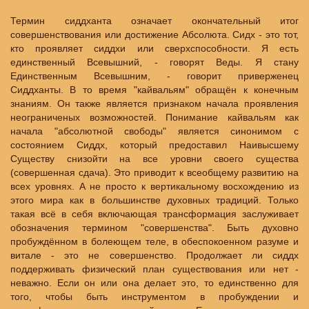
Термин сиддханта означает окончательный итог
совершенствования или достижение Абсолюта. Сидх - это тот,
кто проявляет сиддхи или сверхспособности. Я есть
единственный Всевышний, - говорят Веды. Я стану
Единственным Всевышним, - говорит приверженец
Сиддханты. В то время "кайвальям" обращён к конечным
знаниям. Он также является признаком начала проявления
неограниченых возможностей. Понимание кайвальям как
начала "абсолютной свободы" является синонимом с
состоянием Сиддх, который предоставил Наивысшему
Существу снизойти на все уровни своего существа
(совершенная сдача). Это приводит к всеобщему развитию на
всех уровнях. А не просто к вертикальному восхождению из
этого мира как в большинстве духовных традиций. Только
такая всё в себя включающая трансформация заслуживает
обозначения термином "совершенства". Быть духовно
пробуждённом в болеющем теле, в обеспокоенном разуме и
витале - это не совершенство. Продолжает ли сиддх
поддерживать физический план существования или нет -
неважно. Если он или она делает это, то единственно для
того, чтобы быть инструментом в пробуждении и