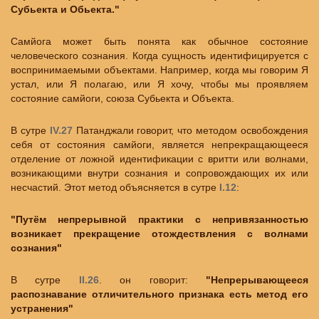
Субьекта и Обьекта."
Самйога может быть понята как обычное состояние
человеческого сознания. Когда сущность идентифицируется с
воспринимаемыми объектами. Например, когда мы говорим Я
устал, или Я полагаю, или Я хочу, чтобы мы проявляем
состояние самйоги, союза Субьекта и Объекта.
В сутре
IV.27
Патанджали говорит, что методом освобождения
себя от состояния самйоги, является непрекращающееся
отделение от ложной идентификации с вритти или волнами,
возникающими внутри сознания и сопровождающих их или
несчастий. Этот метод объясняется в сутре
I.12
:
"Путём непрерывной практики с непривязанностью
возникает прекращение отождествления с волнами
сознания"
В сутре
II.26
. он говорит:
"Непрерывающееся
распознавание отличительного признака есть метод его
устранения"