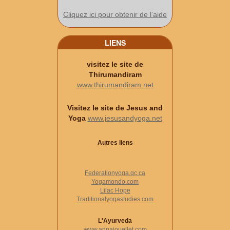
Cliquez ici pour obtenir de l’aide
LIENS
visitez le site de
Thirumandiram
www.thirumandiram.net
Visitez le site de Jesus and
Yoga
www.jesusandyoga.net
Autres liens
Federationyoga.qc.ca
Yogamondo.com
Lilac Hope
Traditionalyogastudies.com
L'Ayurveda
www.annaiouellet.com