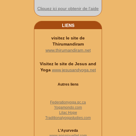
Cliquez ici pour obtenir de l’aide
LIENS
visitez le site de
Thirumandiram
www.thirumandiram.net
Visitez le site de Jesus and
Yoga
www.jesusandyoga.net
Autres liens
Federationyoga.qc.ca
Yogamondo.com
Lilac Hope
Traditionalyogastudies.com
L'Ayurveda
www.annaiouellet.com