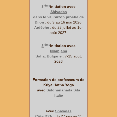
ième
3
initiation avec
Shivadas
dans le Val Suzon proche de
Dijon
: du 9 au 16 mai 2026
Ardèche
: du 23 juillet au 1er
août 2027
ième
3
initiation avec
Niranjana
Sofia, Bulgarie
: 7-15 août,
2026
Formation de professeurs de
Kriya Hatha Yoga
avec
Siddhananada Sita
Italie
avec
Shivadas
Côte D’Or
: du 27 juin au 11