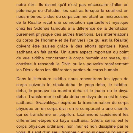
notre être. Ils disent qu'il n'est pas nécessaire d'aller en
pèlerinage ou d'étudier les sastras lorsque le seuil est en
nous-mêmes. L'idée du corps comme étant un microcosme
de la Réalité reçut une connotation spirituelle et mystique
chez les Siddhas tamouls à la différence de la dénotation
purement physique des autres traditions. Les interrelations
du corps de l'homme et de l'univers (ce qui est la Réalité)
doivent être saisies grâce à des efforts spirituels. Kaya
sadhana en fait partie. Un autre aspect important du point
de vue siddha concernant le corps humain est nyasa, qui
consiste à ressentir le Divin ou les pouvoirs représentant
les Dieux dans les différentes parties du corps humain.
Dans la littérature siddha nous rencontrons les types de
corps suivants le sthula-deha, le yoga-deha, le siddha-
deha, le pranava ou mantra deha et le jnana ou le divya
deha. Transformer le sthula-deha en divya-deha est le kaya
sadhana. Sivavakkiyar explique la transformation du corps
physique en un corps divin en le comparant à une chenille
qui se transforme en papillon. Examinons rapidement les
différentes étapes du kaya sadhana. Sthula sarira est le
corps physique ordinaire, non mûr et non discipliné par le
yoga. Il s'agit d'un seuil trompeur, et nous devons l'ouvrir et