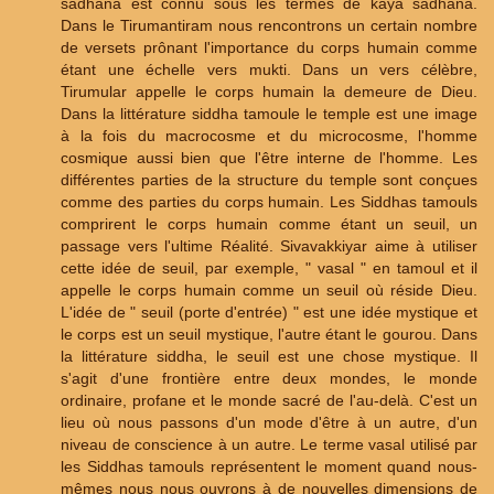
sadhana est connu sous les termes de kaya sadhana.
Dans le Tirumantiram nous rencontrons un certain nombre
de versets prônant l'importance du corps humain comme
étant une échelle vers mukti. Dans un vers célèbre,
Tirumular appelle le corps humain la demeure de Dieu.
Dans la littérature siddha tamoule le temple est une image
à la fois du macrocosme et du microcosme, l'homme
cosmique aussi bien que l'être interne de l'homme. Les
différentes parties de la structure du temple sont conçues
comme des parties du corps humain. Les Siddhas tamouls
comprirent le corps humain comme étant un seuil, un
passage vers l'ultime Réalité. Sivavakkiyar aime à utiliser
cette idée de seuil, par exemple, " vasal " en tamoul et il
appelle le corps humain comme un seuil où réside Dieu.
L'idée de " seuil (porte d'entrée) " est une idée mystique et
le corps est un seuil mystique, l'autre étant le gourou. Dans
la littérature siddha, le seuil est une chose mystique. Il
s'agit d'une frontière entre deux mondes, le monde
ordinaire, profane et le monde sacré de l'au-delà. C'est un
lieu où nous passons d'un mode d'être à un autre, d'un
niveau de conscience à un autre. Le terme vasal utilisé par
les Siddhas tamouls représentent le moment quand nous-
mêmes nous nous ouvrons à de nouvelles dimensions de