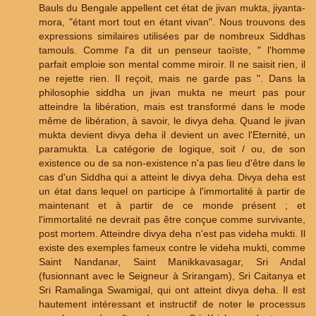
Bauls du Bengale appellent cet état de jivan mukta, jiyanta-
mora, "étant mort tout en étant vivan". Nous trouvons des
expressions similaires utilisées par de nombreux Siddhas
tamouls. Comme l'a dit un penseur taoïste, " l'homme
parfait emploie son mental comme miroir. Il ne saisit rien, il
ne rejette rien. Il reçoit, mais ne garde pas ". Dans la
philosophie siddha un jivan mukta ne meurt pas pour
atteindre la libération, mais est transformé dans le mode
même de libération, à savoir, le divya deha. Quand le jivan
mukta devient divya deha il devient un avec l'Eternité, un
paramukta. La catégorie de logique, soit / ou, de son
existence ou de sa non-existence n'a pas lieu d'être dans le
cas d'un Siddha qui a atteint le divya deha. Divya deha est
un état dans lequel on participe à l'immortalité à partir de
maintenant et à partir de ce monde présent ; et
l'immortalité ne devrait pas être conçue comme survivante,
post mortem. Atteindre divya deha n'est pas videha mukti. Il
existe des exemples fameux contre le videha mukti, comme
Saint Nandanar, Saint Manikkavasagar, Sri Andal
(fusionnant avec le Seigneur à Srirangam), Sri Caitanya et
Sri Ramalinga Swamigal, qui ont atteint divya deha. Il est
hautement intéressant et instructif de noter le processus