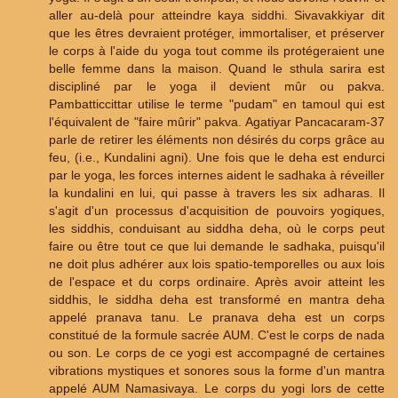
aller au-delà pour atteindre kaya siddhi. Sivavakkiyar dit
que les êtres devraient protéger, immortaliser, et préserver
le corps à l'aide du yoga tout comme ils protégeraient une
belle femme dans la maison. Quand le sthula sarira est
discipliné par le yoga il devient mûr ou pakva.
Pambatticcittar utilise le terme "pudam" en tamoul qui est
l'équivalent de "faire mûrir" pakva. Agatiyar Pancacaram-37
parle de retirer les éléments non désirés du corps grâce au
feu, (i.e., Kundalini agni). Une fois que le deha est endurci
par le yoga, les forces internes aident le sadhaka à réveiller
la kundalini en lui, qui passe à travers les six adharas. Il
s'agit d'un processus d'acquisition de pouvoirs yogiques,
les siddhis, conduisant au siddha deha, où le corps peut
faire ou être tout ce que lui demande le sadhaka, puisqu'il
ne doit plus adhérer aux lois spatio-temporelles ou aux lois
de l'espace et du corps ordinaire. Après avoir atteint les
siddhis, le siddha deha est transformé en mantra deha
appelé pranava tanu. Le pranava deha est un corps
constitué de la formule sacrée AUM. C'est le corps de nada
ou son. Le corps de ce yogi est accompagné de certaines
vibrations mystiques et sonores sous la forme d'un mantra
appelé AUM Namasivaya. Le corps du yogi lors de cette