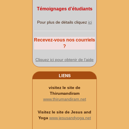
Témoignages d’étudiants
Pour plus de détails cliquez
ici
Recevez-vous nos courriels
?
Cliquez ici pour obtenir de l’aide
LIENS
visitez le site de
Thirumandiram
www.thirumandiram.net
Visitez le site de Jesus and
Yoga
www.jesusandyoga.net