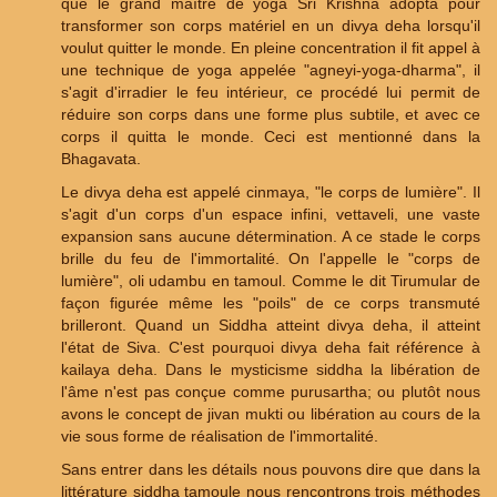
que le grand maître de yoga Sri Krishna adopta pour
transformer son corps matériel en un divya deha lorsqu'il
voulut quitter le monde. En pleine concentration il fit appel à
une technique de yoga appelée "agneyi-yoga-dharma", il
s'agit d'irradier le feu intérieur, ce procédé lui permit de
réduire son corps dans une forme plus subtile, et avec ce
corps il quitta le monde. Ceci est mentionné dans la
Bhagavata.
Le divya deha est appelé cinmaya, "le corps de lumière". Il
s'agit d'un corps d'un espace infini, vettaveli, une vaste
expansion sans aucune détermination. A ce stade le corps
brille du feu de l'immortalité. On l'appelle le "corps de
lumière", oli udambu en tamoul. Comme le dit Tirumular de
façon figurée même les "poils" de ce corps transmuté
brilleront. Quand un Siddha atteint divya deha, il atteint
l'état de Siva. C'est pourquoi divya deha fait référence à
kailaya deha. Dans le mysticisme siddha la libération de
l'âme n'est pas conçue comme purusartha; ou plutôt nous
avons le concept de jivan mukti ou libération au cours de la
vie sous forme de réalisation de l'immortalité.
Sans entrer dans les détails nous pouvons dire que dans la
littérature siddha tamoule nous rencontrons trois méthodes